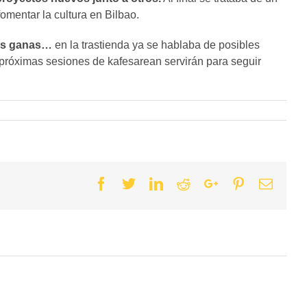
omentar la cultura en Bilbao.
 las ganas…
en la trastienda ya se hablaba de posibles
próximas sesiones de kafesarean servirán para seguir
Facebook
Twitter
Linkedin
Reddit
Google+
Pinterest
Email