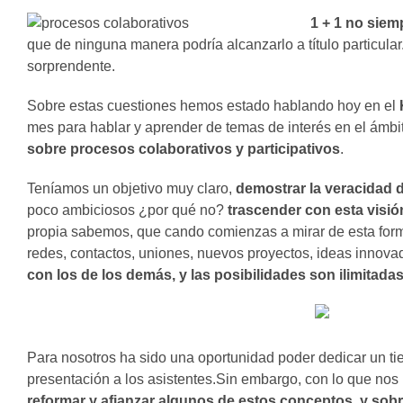
1 + 1 no sie
que de ninguna manera podría alcanzarlo a título particul
sorprendente.
Sobre estas cuestiones hemos estado hablando hoy en el
mes para hablar y aprender de temas de interés en el ámb
sobre procesos colaborativos y participativos
.
Teníamos un objetivo muy claro,
demostrar la veracidad d
poco ambiciosos ¿por qué no?
trascender con esta visión
propia sabemos, que cando comienzas a mirar de esta form
redes, contactos, uniones, nuevos proyectos, ideas innova
con los de los demás, y las posibilidades son ilimitadas
Para nosotros ha sido una oportunidad poder dedicar un tie
presentación a los asistentes.Sin embargo, con lo que nos
reformar y afianzar algunos de estos conceptos, y sobre