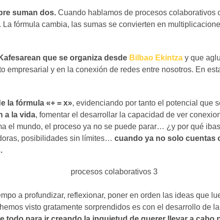
mpre suman dos.
Cuando hablamos de procesos colaborativos ca
ar. La fórmula cambia, las sumas se convierten en multiplicaci
Kafesarean que se organiza desde
Bilbao Ekintza
y que agl
ito empresarial y en la conexión de redes entre nosotros. En 
e la fórmula «+ = x»
, evidenciando por tanto el potencial que 
 a la vida
, fomentar el desarrollar la capacidad de ver conexi
a el mundo, el proceso ya no se puede parar… ¿y por qué ibas
doras, posibilidades sin límites…
cuando ya no solo cuentas c
.
mpo a profundizar, reflexionar, poner en orden las ideas que l
 hemos visto gratamente sorprendidos es con el desarrollo de 
 todo para ir creando la inquietud de querer llevar a cabo 