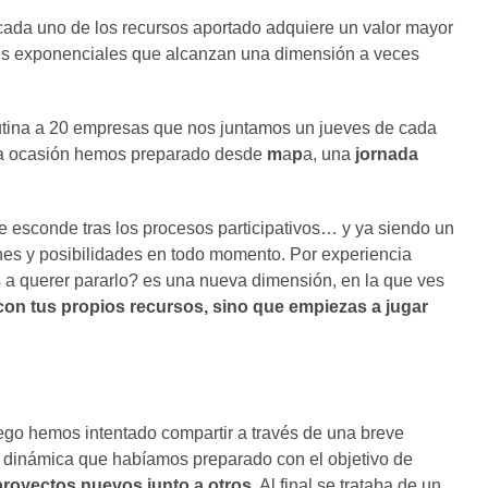
da uno de los recursos aportado adquiere un valor mayor
ones exponenciales que alcanzan una dimensión a veces
utina a 20 empresas que nos juntamos un jueves de cada
esta ocasión hemos preparado desde
m
a
p
a, una
jornada
se esconde tras los procesos participativos… y ya siendo un
ones y posibilidades en todo momento. Por experiencia
 a querer pararlo? es una nueva dimensión, en la que ves
on tus propios recursos, sino que empiezas a jugar
uego hemos intentado compartir a través de una breve
la dinámica que habíamos preparado con el objetivo de
proyectos nuevos junto a otros.
Al final se trataba de un