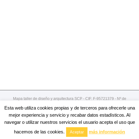
Mapa taller de diseño y arquitectura SCP - CIF: F-95721379 - Nº de
registro de cooperativa:492
Esta web utiliza cookies propias y de terceros para ofrecerle una
Gordoniz 44, 5º - dto 7- 48002 - Bilbao / 94 4078913
mejor experiencia y servicio y recabar datos estadísticos. Al
navegar o utilizar nuestros servicios el usuario acepta el uso que
Facebook
Twitter
Linkedin
Youtube
Email
hacemos de las cookies.
más información
Aceptar