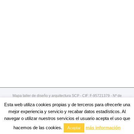
Mapa taller de diseño y arquitectura SCP - CIF: F-95721379 - Nº de
registro de cooperativa:492
Esta web utiliza cookies propias y de terceros para ofrecerle una
Gordoniz 44, 5º - dto 7- 48002 - Bilbao / 94 4078913
mejor experiencia y servicio y recabar datos estadísticos. Al
navegar o utilizar nuestros servicios el usuario acepta el uso que
Facebook
Twitter
Linkedin
Youtube
Email
hacemos de las cookies.
más información
Aceptar