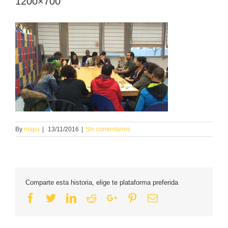
1200×700
By
mapa
|
13/11/2016
|
Sin comentarios
Comparte esta historia, elige te plataforma preferida
Facebook
Twitter
Linkedin
Reddit
Google+
Pinterest
Email