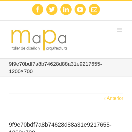
Facebook
Twitter
Linkedin
Youtube
Email
9f9e70bdf7a8b74628d88a31e9217655-
1200×700
Anterior
9f9e70bdf7a8b74628d88a31e9217655-