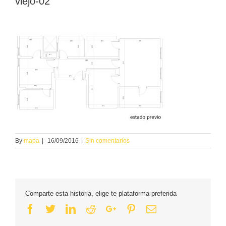
viejo-02
By
mapa
|
16/09/2016
|
Sin comentarios
Comparte esta historia, elige te plataforma preferida
Facebook
Twitter
Linkedin
Reddit
Google+
Pinterest
Email