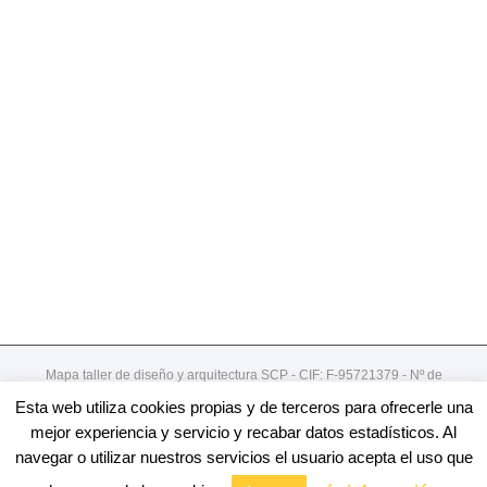
Mapa taller de diseño y arquitectura SCP - CIF: F-95721379 - Nº de
registro de cooperativa:492
Esta web utiliza cookies propias y de terceros para ofrecerle una
Gordoniz 44, 5º - dto 7- 48002 - Bilbao / 94 4078913
mejor experiencia y servicio y recabar datos estadísticos. Al
navegar o utilizar nuestros servicios el usuario acepta el uso que
Facebook
Twitter
Linkedin
Youtube
Email