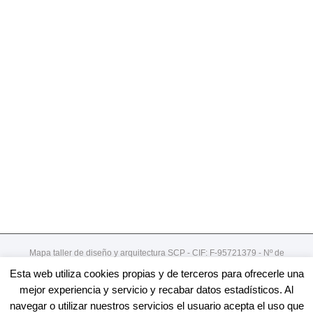
Mapa taller de diseño y arquitectura SCP - CIF: F-95721379 - Nº de
registro de cooperativa:492
Esta web utiliza cookies propias y de terceros para ofrecerle una
Gordoniz 44, 5º - dto 7- 48002 - Bilbao / 94 4078913
mejor experiencia y servicio y recabar datos estadísticos. Al
navegar o utilizar nuestros servicios el usuario acepta el uso que