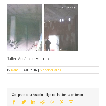
Taller Mecámico Miribilla
By
mapa
|
14/09/2016
|
Sin comentarios
Comparte esta historia, elige te plataforma preferida
Facebook
Twitter
Linkedin
Reddit
Google+
Pinterest
Email