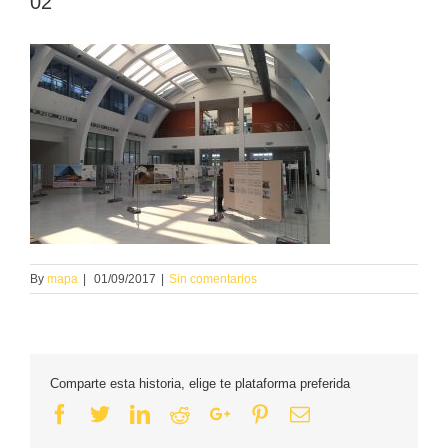
02
By
mapa
|
01/09/2017
|
Sin comentarios
Comparte esta historia, elige te plataforma preferida
Facebook
Twitter
Linkedin
Reddit
Google+
Pinterest
Email