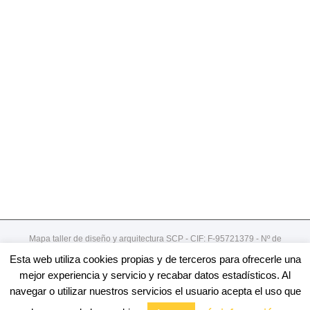
Mapa taller de diseño y arquitectura SCP - CIF: F-95721379 - Nº de
registro de cooperativa:492
Esta web utiliza cookies propias y de terceros para ofrecerle una
Gordoniz 44, 5º - dto 7- 48002 - Bilbao / 94 4078913
mejor experiencia y servicio y recabar datos estadísticos. Al
navegar o utilizar nuestros servicios el usuario acepta el uso que
Facebook
Twitter
Linkedin
Youtube
Email