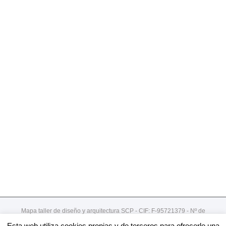
Mapa taller de diseño y arquitectura SCP - CIF: F-95721379 - Nº de
registro de cooperativa:492
Esta web utiliza cookies propias y de terceros para ofrecerle una