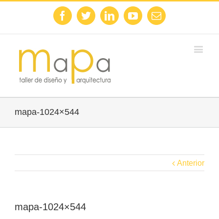
Facebook
Twitter
Linkedin
Youtube
Email
mapa-1024×544
Anterior
mapa-1024×544