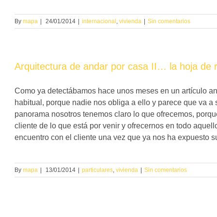
By
mapa
|
24/01/2014
|
internacional
,
vivienda
|
Sin comentarios
Arquitectura de andar por casa II… la hoja de 
Como ya detectábamos hace unos meses en un artículo anter
habitual, porque nadie nos obliga a ello y parece que va a 
panorama nosotros tenemos claro lo que ofrecemos, porque 
cliente de lo que está por venir y ofrecernos en todo aquel
encuentro con el cliente una vez que ya nos ha expuesto s
By
mapa
|
13/01/2014
|
particulares
,
vivienda
|
Sin comentarios