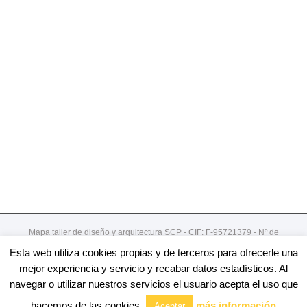
Mapa taller de diseño y arquitectura SCP - CIF: F-95721379 - Nº de
registro de cooperativa:492
Esta web utiliza cookies propias y de terceros para ofrecerle una
Gordoniz 44, 5º - dto 7- 48002 - Bilbao / 94 4078913
mejor experiencia y servicio y recabar datos estadísticos. Al
navegar o utilizar nuestros servicios el usuario acepta el uso que
Facebook
Twitter
Linkedin
Youtube
Email
hacemos de las cookies.
más información
Aceptar