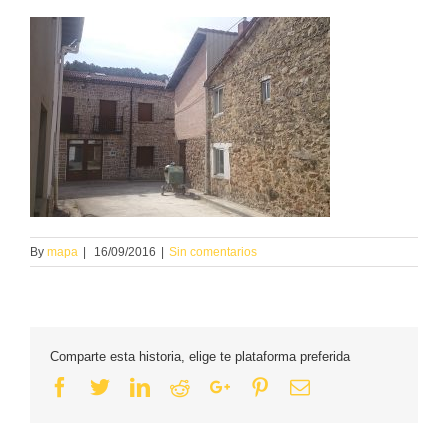
By
mapa
|
16/09/2016
|
Sin comentarios
Comparte esta historia, elige te plataforma preferida
Facebook
Twitter
Linkedin
Reddit
Google+
Pinterest
Email