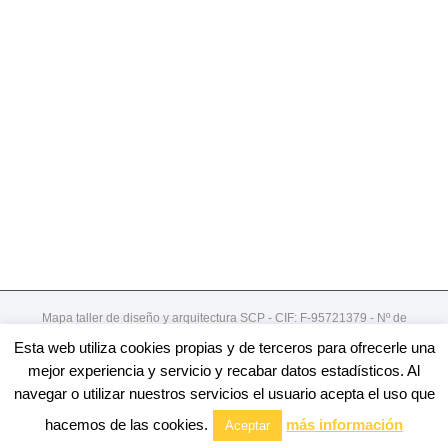
Mapa taller de diseño y arquitectura SCP - CIF: F-95721379 - Nº de
registro de cooperativa:492
Esta web utiliza cookies propias y de terceros para ofrecerle una
Gordoniz 44, 5º - dto 7- 48002 - Bilbao / 94 4078913
mejor experiencia y servicio y recabar datos estadísticos. Al
navegar o utilizar nuestros servicios el usuario acepta el uso que
Facebook
Twitter
Linkedin
Youtube
Email
hacemos de las cookies.
más información
Aceptar