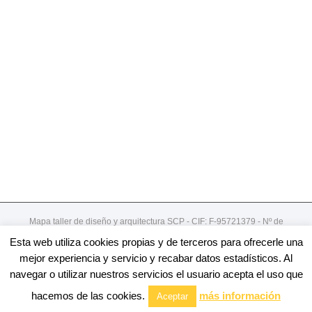
Mapa taller de diseño y arquitectura SCP - CIF: F-95721379 - Nº de
registro de cooperativa:492
Esta web utiliza cookies propias y de terceros para ofrecerle una
Gordoniz 44, 5º - dto 7- 48002 - Bilbao / 94 4078913
mejor experiencia y servicio y recabar datos estadísticos. Al
navegar o utilizar nuestros servicios el usuario acepta el uso que
Facebook
Twitter
Linkedin
Youtube
Email
hacemos de las cookies.
más información
Aceptar