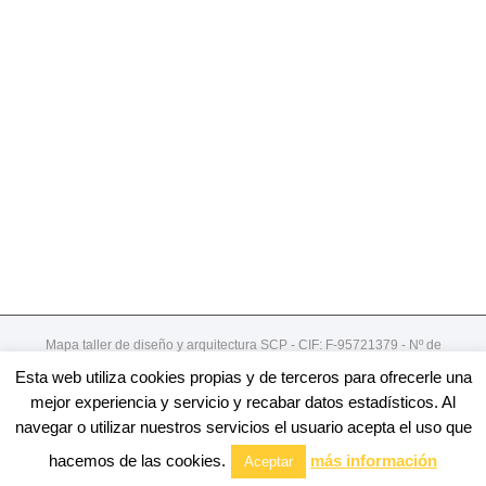
Mapa taller de diseño y arquitectura SCP - CIF: F-95721379 - Nº de
registro de cooperativa:492
Esta web utiliza cookies propias y de terceros para ofrecerle una
Gordoniz 44, 5º - dto 7- 48002 - Bilbao / 94 4078913
mejor experiencia y servicio y recabar datos estadísticos. Al
navegar o utilizar nuestros servicios el usuario acepta el uso que
Facebook
Twitter
Linkedin
Youtube
Email
hacemos de las cookies.
más información
Aceptar