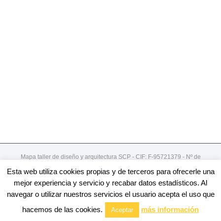
Mapa taller de diseño y arquitectura SCP - CIF: F-95721379 - Nº de
registro de cooperativa:492
Esta web utiliza cookies propias y de terceros para ofrecerle una
Gordoniz 44, 5º - dto 7- 48002 - Bilbao / 94 4078913
mejor experiencia y servicio y recabar datos estadísticos. Al
navegar o utilizar nuestros servicios el usuario acepta el uso que
Facebook
Twitter
Linkedin
Youtube
Email
hacemos de las cookies.
más información
Aceptar