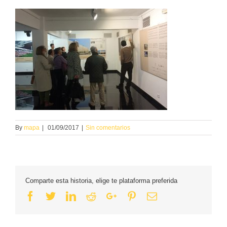
By
mapa
|
01/09/2017
|
Sin comentarios
Comparte esta historia, elige te plataforma preferida
Facebook
Twitter
Linkedin
Reddit
Google+
Pinterest
Email