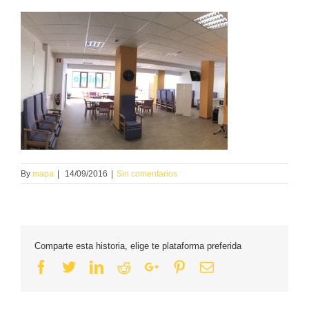
By
mapa
|
14/09/2016
|
Sin comentarios
Comparte esta historia, elige te plataforma preferida
Facebook
Twitter
Linkedin
Reddit
Google+
Pinterest
Email