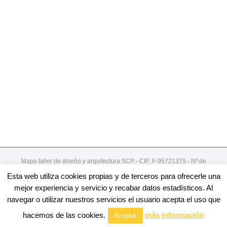
Mapa taller de diseño y arquitectura SCP - CIF: F-95721379 - Nº de
registro de cooperativa:492
Esta web utiliza cookies propias y de terceros para ofrecerle una
Gordoniz 44, 5º - dto 7- 48002 - Bilbao / 94 4078913
mejor experiencia y servicio y recabar datos estadísticos. Al
navegar o utilizar nuestros servicios el usuario acepta el uso que
Facebook
Twitter
Linkedin
Youtube
Email
hacemos de las cookies.
más información
Aceptar