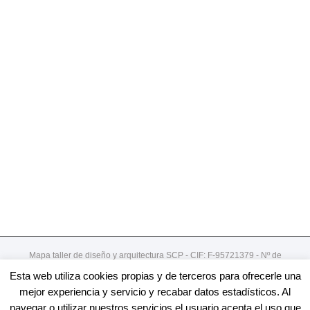
Mapa taller de diseño y arquitectura SCP - CIF: F-95721379 - Nº de
registro de cooperativa:492
Esta web utiliza cookies propias y de terceros para ofrecerle una
Gordoniz 44, 5º - dto 7- 48002 - Bilbao / 94 4078913
mejor experiencia y servicio y recabar datos estadísticos. Al
navegar o utilizar nuestros servicios el usuario acepta el uso que